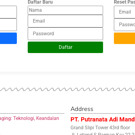
Daftar Baru
Reset Pa
Daftar
Address
aging: Teknologi, Keandalan
PT. Putranata Adi Mandi
Grand Slipi Tower 43rd floor
R
Jl. Letjend S.Parman Kav.22-2