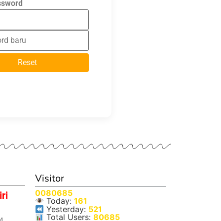
ssword
Reset
Visitor
0080685
ri
Today:
161
Yesterday:
521
Total Users:
80685
4